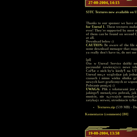
27-08-2004, 14:15
S3TC Textures now available on U
Thanks to our sponsor we have e
for Unreal 1
. Those textures make
ever! They're supported by most
of them can be found on second 
at all.
Download below :)
CAUTION:
Be aware of the file s
some download menager that suppo
ya really don't have to, do not use
[pl]
Oto w Unreal Service dziêki 
paczuszkê zawieraj±c± nowe tek
Czê¶æ z nich by³a kiedy¶ na UT 
Unreal mo¿e wygl±daæ jak jedna z
czasach i mimo wieku silnika gr
nowych kart graficznych ze wsp
Pobranie poni¿ej :)
UWAGA:
Plik z teksturami jest
jakiego¶ menad¿era pobrañ, jak
musicie, nie u¿ywajcie menad
zatykaj± serwer, utrudniacie tylko
Textures.zip
(539 MB) - D
Komentarze (comments) [80]
19-08-2004, 13:58