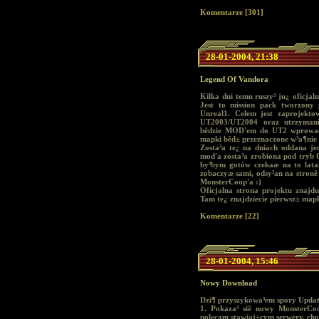
Komentarze [301]
28-01-2004, 21:38
Legend Of Vandora
Kilka dni temu ruszy³ ju¿ oficja
Jest to mission pack tworzony 
Unreal1. Celem jest zaprojekto
UT2003/UT2004 oraz utrzymania
bêdzie MOD'em do UT2 wprowadz
mapki bêd± przeznaczone w³a¶nie
Zosta³a te¿ na dniach oddana je
mod'a zosta³a zrobiona pod tryb
by³bym gotów czekaæ na to lata
zobaczyæ sami, odsy³an na stronê 
MonsterCoop'a :)
Oficjalna strona projektu znajdu
Tam te¿ znajdziecie pierwsz± mapk
Komentarze [22]
28-01-2004, 15:46
Nowy Download
Dzi¶ przyszykowa³em spory Update j
1. Pokaza³ siê nowy MonsterCo
polecam stawiaj±cym serwery, cho