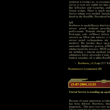
someone is trying i.ex. to reconnec
server is even not visible for hi
like QTracker and GameSpy, and s
Status scripts. There is much mo
Server admin ever needed. Instalat
listed in the ReadMe. Download be
[pl]
Kerberos to modyfikacja dzia³aj±c
serwer przed atakami powodu
pod³±czaniu. Posiada obs³ugê B
PreLogin, wiêc z³o¶liwcy którz
serwera na li¶cie (nie mówi±c o 
serwer przed wykopaniem, nie 
modów). Ma bardzo du¿o opcji 
usuwanie duplikatów gracza, je¶li
zdalna kontrola serwera. MOD jes
nie koliduje z innymi modami j
adminowi, który prowadzi w³asny s
funkcji znajduj± siê w pliku Read
Kerberos_v1.3.zip
(157 KB
Komentarze (comments) [8]
21-07-2004, 13:55
Unreal Service is standing up agai
Bocouse of some misterious acciden
has been deleted. Therefore, th
happened... This news was very sad
I have spent lot of time to recov