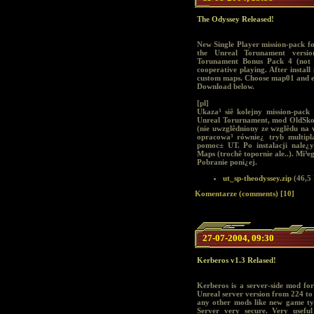
The Odyssey Released!
New Single Player mission-pack f
the Unreal Torunament versio
Torunament Bonus Pack 4 (not in
cooperative playing. After instal
custom maps. Choose map01 and e
Download below.
[pl]
Ukaza³ siê kolejny mission-pac
Unreal Torurnament, mod OldSkoo
(nie uwzglêdniony ze wzglêdu na 
opracowa³ równie¿ tryb multip
pomoc± UT. Po instalacji nale
Maps (trochê topornie ale..). Mi³e
Pobranie poni¿ej.
ut_sp-theodyssey.zip
(46,5
Komentarze (comments) [10]
27-07-2004, 09:30
Kerberos v1.3 Relased!
Kerberos is a server-side mod fo
Unreal server version from 224 to 
any other mods like new game ty
Server very secure. Very useful