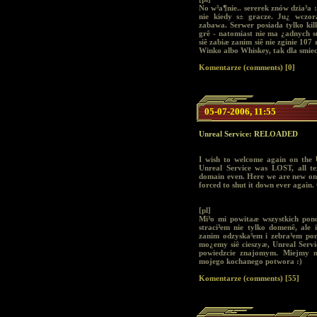
No w³a¶nie.. sererek znów dzia³a 
nie kiedy s± gracze. Ju¿ wczor
zabawa. Serwer posiada tylko kil
grê - natomiast nie ma ¿adnych sup
siê zabiæ zanim siê nie zginie 107
Winko albo Whiskey, tak dla smie
Komentarze (comments) [0]
05-07-2006, 11:55
Unreal Service: RELOADED
I wish to welcome again on the
Unreal Service was LOST, all te
domain even. Here we are new one
forced to shut it down ever again
[pl]
Mi³o mi powitaæ wszystkich po
straci³em nie tylko domenê, ale 
zanim odzyska³em i zebra³em po
mo¿emy siê cieszyæ, Unreal Service
powiedzcie znajomym. Miejmy na
mojego kochanego potwora :)
Komentarze (comments) [55]