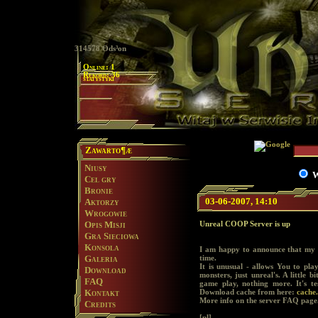
314578 Ods³on
Online: 1
Rekord: 36
statystyki
Zawarto¶æ
Niusy
W
Cel gry
Bronie
03-06-2007, 14:10
Aktorzy
Wrogowie
Unreal COOP Server is up
Opis Misji
Gra Sieciowa
Konsola
I am happy to announce that my
time.
Galeria
It is unusual - allows You to play
Download
monsters, just unreal's. A little
FAQ
game play, nothing more. It's t
Download cache from here:
cache.
Kontakt
More info on the server FAQ page
Credits
[pl]