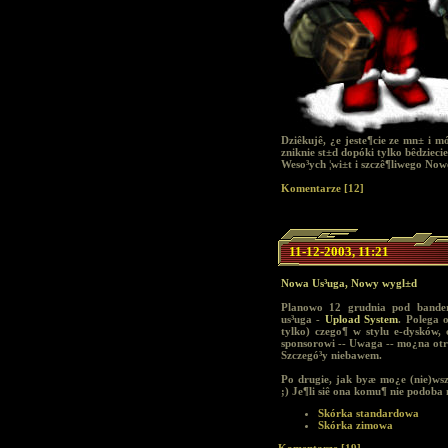
Dziêkujê, ¿e jeste¶cie ze mn± i 
zniknie st±d dopóki tylko bêdziecie 
Weso³ych ¦wi±t i szczê¶liwego No
Komentarze [12]
11-12-2003, 11:21
Nowa Us³uga, Nowy wygl±d
Planowo 12 grudnia pod bander
us³uga -
Upload System
. Polega 
tylko) czego¶ w stylu e-dysków, 
sponsorowi -- Uwaga -- mo¿na ot
Szczegó³y niebawem.
Po drugie, jak byæ mo¿e (nie)ws
;) Je¶li siê ona komu¶ nie podoba 
Skórka standardowa
Skórka zimowa