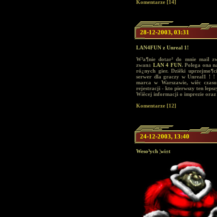
Komentarze [14]
28-12-2003, 03:31
LAN4FUN z Unreal 1!
W³a¶nie dotar³ do mnie mail zw
zwan±
LAN 4 FUN
. Polega ona n
ró¿nych gier. Dziêki uprzejmo¶
serwer dla graczy w Unreal1 ! !
marca w Warszawie, wiêc czasu 
rejestracji - kto pierwszy ten lepsz
Wiêcej informacji o imprezie oraz
Komentarze [12]
24-12-2003, 13:40
Weso³ych ¦wi±t