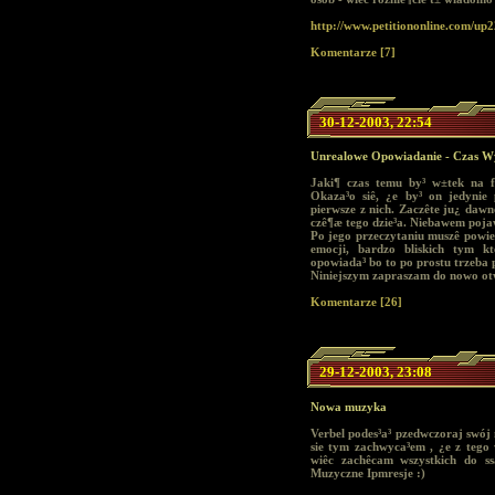
http://www.petitiononline.com/up2
Komentarze [7]
30-12-2003, 22:54
Unrealowe Opowiadanie - Czas W
Jaki¶ czas temu by³ w±tek na f
Okaza³o siê, ¿e by³ on jedynie
pierwsze z nich. Zaczête ju¿ daw
czê¶æ tego dzie³a. Niebawem pojaw
Po jego przeczytaniu muszê powie
emocji, bardzo bliskich tym k
opowiada³ bo to po prostu trzeba 
Niniejszym zapraszam do nowo otw
Komentarze [26]
29-12-2003, 23:08
Nowa muzyka
Verbel podes³a³ pzedwczoraj swój
sie tym zachwyca³em , ¿e z tego
wiêc zachêcam wszystkich do s
Muzyczne Ipmresje :)