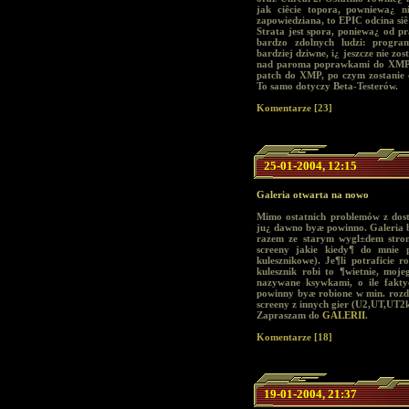
jak ciêcie topora, powniewa¿ n
zapowiedziana, to EPIC odcina siê
Strata jest spora, poniewa¿ od pr
bardzo zdolnych ludzi: progr
bardziej dziwne, i¿ jeszcze nie z
nad paroma poprawkami do XMP, 
patch do XMP, po czym zostanie c
To samo dotyczy Beta-Testerów.
Komentarze [23]
25-01-2004, 12:15
Galeria otwarta na nowo
Mimo ostatnich problemów z dost
ju¿ dawno byæ powinno. Galeria b
razem ze starym wygl±dem stron
screeny jakie kiedy¶ do mnie p
kulesznikowe). Je¶li potraficie 
kulesznik robi to ¶wietnie, moje
nazywane ksywkami, o ile fakty
powinny byæ robione w min. rozdz
screeny z innych gier (U2,UT,UT2
Zapraszam do
GALERII
.
Komentarze [18]
19-01-2004, 21:37