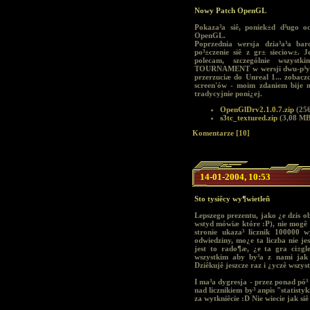
Nowy Patch OpenGL
Pokaza³a siê, poniek±d d³ugo o
OpenGL.
Poprzednia wersja dzia³a³a bar
po³±czenie siê z gr± sieciow±.
polecam, szczególnie wszys
TOURNAMENT w wersji dwu-p³yto
przerzuciæ do Unreal 1... zobacz
screen'ów - moim zdaniem bije n
tradycyjnie poni¿ej.
OpenGlDrv2.1.0.7.zip
(256
s3tc_textured.zip
(3,08 MB
Komentarze [10]
14-01-2004, 10:53
Sto tysiêcy wy¶wietleñ
Lepszego prezentu, jako ¿e dzis ob
wstyd mówiæ które :P), nie mogê 
stronie ukaza³ licznik 100000 w
odwiedziny, mo¿e ta liczba nie j
jest to rado¶æ, ¿e ta gra ci±g
wszystkim aby by³a z nami jak 
Dziêkujê jeszcze raz i ¿yczê wszys
I ma³a dygresja - przez ponad pó
nad licznikiem by³ anpis "statisty
za wytkniêcie :D Nie wiecie jak siê