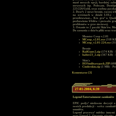
masê nowych opcji, bardziej zab
serwerach itp. Polecam. Dostêp
225/226/Gold, oraz osobna paczka 
2. Dosz³y 2 nowe bronie, raczej ich
na screenach w dziale LOLe - m
przedstawiaæ... Kto gra³ w Quake
pozbawiona b³êdów i pozwala gra
problemów w grze sieciowej.
3. Ostanie to 2 paczki Skin'ów. Mo
Do zassania z dzia³u pliki oraz tra
Monster Coop v.2.01
MCoop_v2.01.exe
(318 KB
MCoop_v2.01-224.exe
(31
Bronie
RailGunv2.zip
(174 KB) -
lsaber23_2.zip
(567 KB) -
Skin'y
HOSmilitarypack.ZIP
(680
Cinderskin.zip
(1 MB) - P
Komentarze [3]
27-01-2004, 6:39
Legend Entertainment zamkniête
EPIC podj±³ niedawno decyzjê o
swoich produkcji - wrêcz zamkniê
usuniêta.
Legend pracowa³ miêdzy innymi 
oraz Unreal 2. Ostatnio równie¿