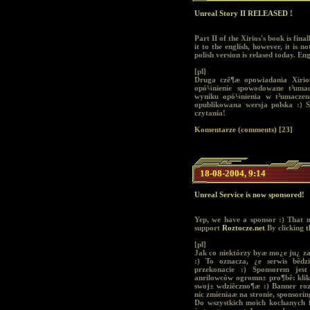
Unreal Story II RELEASED !
Part II of the Xirios's book is fin
it to the english, however, it is 
polish version is relased today. Eng
[pl]
Druga czê¶æ opowiadania Xirios
opó¼nienie spowodowane t³umac
wyniku opó¼nienia w t³umaczeni
opublikowana wersja polska :) S
czytania!
Komentarze (comments) [23]
18-08-2004, 9:14
Unreal Service is now sponsored!
Yep, we have a sponsor :) That 
support
Roztocze.net
By clicking
t
[pl]
Jak co niektórzy byæ mo¿e ju¿ za
:) To oznacza, ¿e serwis bêdzi
przekonacie :) Sponsorem jes
anrilowców ogromn± pro¶bê: klik
swoj± wdziêczno¶æ :) Banner roz
nic zmieniaæ na stronie, sponsori
Do wszystkich moich kochanych 