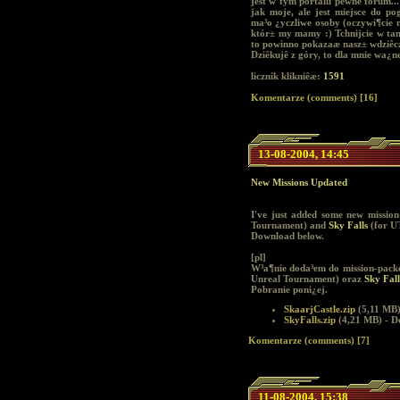
jest w tym portalu pewne forum..
jak moje, ale jest miejsce do po
ma³o ¿yczliwe osoby (oczywi¶cie ni
któr± my mamy :) Tchnijcie w ta
to powinno pokazaæ nasz± wdziêc
Dziêkujê z góry, to dla mnie wa¿ne
licznik klikniêæ:
1591
Komentarze (comments) [16]
13-08-2004, 14:45
New Missions Updated
I've just added some new missio
Tournament) and
Sky Falls
(for U
Download below.
[pl]
W³a¶nie doda³em do mission-pack
Unreal Tournament) oraz
Sky Fall
Pobranie poni¿ej.
SkaarjCastle.zip
(5,11 MB)
SkyFalls.zip
(4,21 MB) - 
Komentarze (comments) [7]
11-08-2004, 15:38