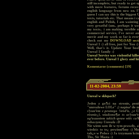
still incomplete, but ready to get 
with more features, forums recover
english language from now on. I'l
guess I can say this is the bigges
texts, tutorials etc. That means i c
english and Polish, I am waintin
very greatful (um.. perhaps it wo
my texts.. i am making terrible mi
commercial service, I've never a
movie and my work so far is everyt
check out my
DOWNLOAD sect
Unreal 1 :) all free, just for You :)
Well, that's it. Update Your boo
Unreal 1 family :)
Unreal Service was violentful kille
ever before. Unreal 1 glory and his
Komentarze (comments) [19]
11-02-2004, 23:59
Unreal w sklepach?
Jeden z go¶ci na stronie, pon
"unrealowe LOLe" ;) napisa³ do m
s³ysza³em z pewnego ¼ród³a, ¿e 
równie¿). wiadomo¶æ t± us³ysza³
og³aszaniem takich spraw wiêc ca
zobaczymy Unreala :D
Nie wiem sam ile w tym prawdy, a
wiedzi± to te¿ powinni¶my :) Mo¿
tak¿e w Polsce :) Ja trzymam kciu
Thx, Sir Masta :)