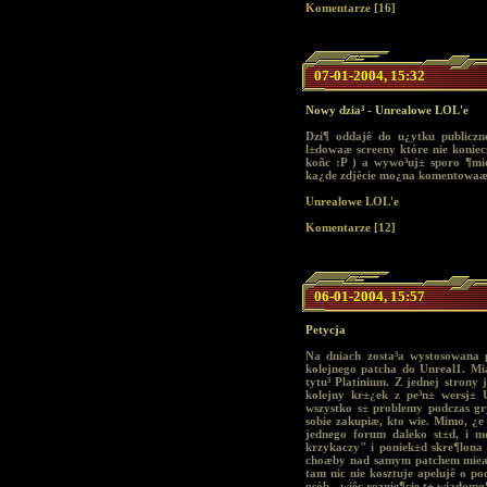
Komentarze [16]
07-01-2004, 15:32
Nowy dzia³ - Unrealowe LOL'e
Dzi¶ oddajê do u¿ytku publicz
l±dowaæ screeny które nie koniec
koñc :P ) a wywo³uj± sporo ¶mie
ka¿de zdjêcie mo¿na komentowaæ
Unrealowe LOL'e
Komentarze [12]
06-01-2004, 15:57
Petycja
Na dniach zosta³a wystosowana p
kolejnego patcha do Unreal1. M
tytu³ Platinium. Z jednej strony 
kolejny kr±¿ek z pe³n± wersj± 
wszystko s± problemy podczas gr
sobie zakupiæ, kto wie. Mimo, ¿e
jednego forum daleko st±d, i m
krzykaczy" i poniek±d skre¶lona
choæby nad samym patchem mieæ n
tam nic nie kosztuje apelujê o po
osób - wiêc roznie¶cie t± wiadomo